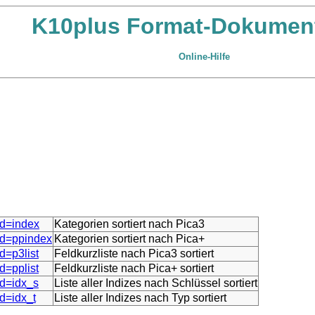
K10plus Format-Dokument
Online-Hilfe
md=index
Kategorien sortiert nach Pica3
md=ppindex
Kategorien sortiert nach Pica+
d=p3list
Feldkurzliste nach Pica3 sortiert
d=pplist
Feldkurzliste nach Pica+ sortiert
md=idx_s
Liste aller Indizes nach Schlüssel sortiert
d=idx_t
Liste aller Indizes nach Typ sortiert