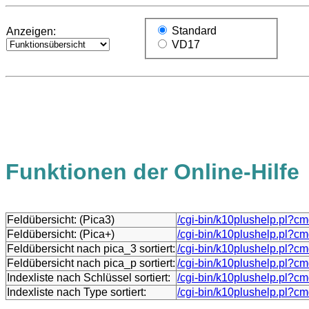
Standard
Anzeigen:
VD17
Funktionen der Online-Hilfe
Feldübersicht: (Pica3)
/cgi-bin/k10plushelp.pl?c
Feldübersicht: (Pica+)
/cgi-bin/k10plushelp.pl?c
Feldübersicht nach pica_3 sortiert:
/cgi-bin/k10plushelp.pl?cm
Feldübersicht nach pica_p sortiert:
/cgi-bin/k10plushelp.pl?cm
Indexliste nach Schlüssel sortiert:
/cgi-bin/k10plushelp.pl?c
Indexliste nach Type sortiert:
/cgi-bin/k10plushelp.pl?cm